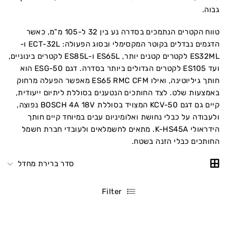
גבוה.
טווח הקטרים הנתמכים בסדרה נע בין 32 ל-105 מ”מ, כאשר
הדגמים נבדלים בקוטר המקסימלי ובסוג הפעולה: ECT-32L ו-
ES32ML לקטרים קטנים יותר, ES65L ו-ES85L לקטרים בינוניים,
ועד ES105 לקטרים הגדולים ביותר בסדרה. דגם ESG-50 הוא
חותך גיליוטינה, ואילו ES65 RMC CFM מאפשר הפעלה מרחוק
באמצעות שלט. לצד החותכים הנטענים בסוללת ליתיום ייעודית,
קיים גם דגם KCV-50 המצויד בסוללת BOSCH 4A 18V נפוצה,
ולעבודה על כבלי נחושת ואלומיניום עבים במיוחד קיים חותך
הידראולי K-HS45A. מתאים לחשמלאים ולעובדי חברת חשמל
החותכים כבלי הזנה בשטח.
סדר ברירת מחדל
Filter