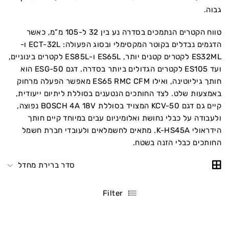
גבוה.
טווח הקטרים הנתמכים בסדרה נע בין 32 ל-105 מ”מ, כאשר
הדגמים נבדלים בקוטר המקסימלי ובסוג הפעולה: ECT-32L ו-
ES32ML לקטרים קטנים יותר, ES65L ו-ES85L לקטרים בינוניים,
ועד ES105 לקטרים הגדולים ביותר בסדרה. דגם ESG-50 הוא
חותך גיליוטינה, ואילו ES65 RMC CFM מאפשר הפעלה מרחוק
באמצעות שלט. לצד החותכים הנטענים בסוללת ליתיום ייעודית,
קיים גם דגם KCV-50 המצויד בסוללת BOSCH 4A 18V נפוצה,
ולעבודה על כבלי נחושת ואלומיניום עבים במיוחד קיים חותך
הידראולי K-HS45A. מתאים לחשמלאים ולעובדי חברת חשמל
החותכים כבלי הזנה בשטח.
סדר ברירת מחדל
Filter