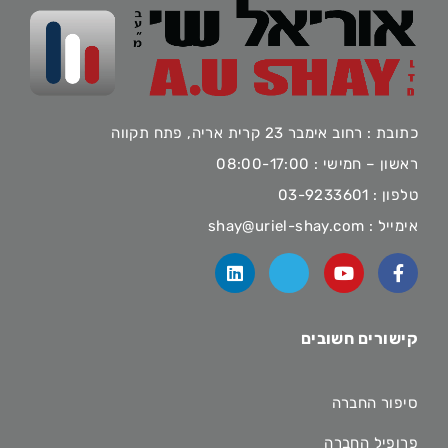
כתובת : רחוב אימבר 23 קרית אריה, פתח תקווה
ראשון – חמישי : 08:00-17:00
טלפון :
03-9233601
אימייל :
shay@uriel-shay.com
קישורים חשובים
סיפור החברה
פרופיל החברה