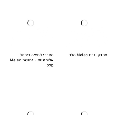
מהדקי זרם Melec מלק
מחברי לחיצה בימטל
אלומיניום - נחושת Melec
מלק