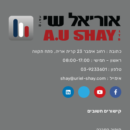
כתובת : רחוב אימבר 23 קרית אריה, פתח תקווה
ראשון – חמישי : 08:00-17:00
טלפון :
03-9233601
אימייל :
shay@uriel-shay.com
קישורים חשובים
סיפור החברה