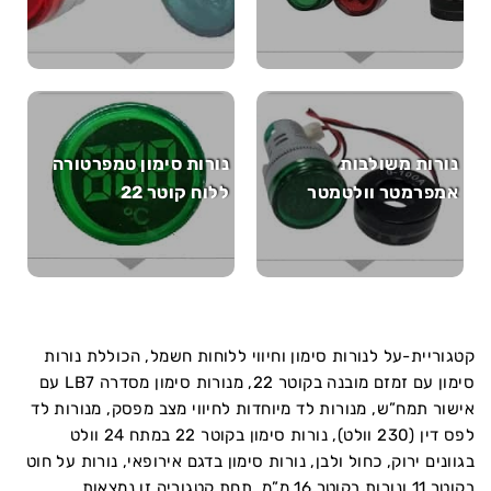
נורות משולבות
נורות סימון טמפרטורה
אמפרמטר וולטמטר
ללוח קוטר 22
קטגוריית-על לנורות סימון וחיווי ללוחות חשמל, הכוללת נורות
סימון עם זמזם מובנה בקוטר 22, מנורות סימון מסדרה LB7 עם
אישור תמח”ש, מנורות לד מיוחדות לחיווי מצב מפסק, מנורות לד
לפס דין (230 וולט), נורות סימון בקוטר 22 במתח 24 וולט
בגוונים ירוק, כחול ולבן, נורות סימון בדגם אירופאי, נורות על חוט
בקוטר 11 ונורות בקוטר 16 מ”מ. תחת קטגוריה זו נמצאות