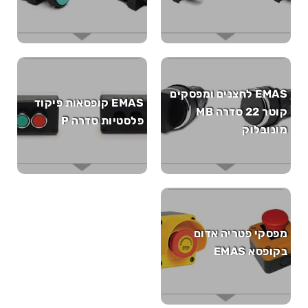
EMAS לחצנים ומפסקים
EMAS קופסאות פיקוד
קוטר 22 סדרה MB
פלסטיות סדרה P
מונובלוק
מפסקי פטריה אדום
בקופסא EMAS