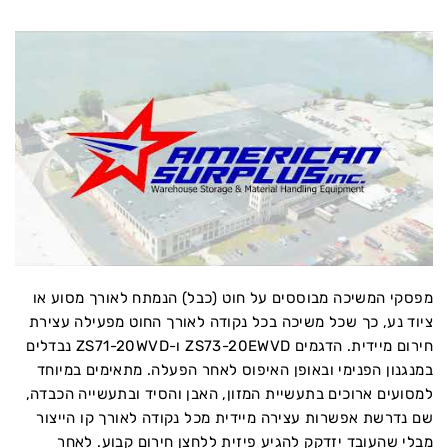
מפסקי המשיכה מבוססים על חוט (כבל) הנמתח לאורך מסוע או
ציוד נע, כך שכל משיכה בכל נקודה לאורך החוט מפעילה עצירת
חירום מיידית. הדגמים ZS73-20EWVD ו-ZS71-20WVD נבדלים
במנגנון הפנימי ובאופן האיפוס לאחר הפעלה. מתאימים במיוחד
למסועים ארוכים בתעשיית המזון, האבן והסיד ובתעשייה הכבדה,
שם נדרשת אפשרות עצירה מיידית מכל נקודה לאורך קו הייצור
מבלי שהעובד יזדקק להגיע פיזית ללחצן חירום קבוע. לאחר