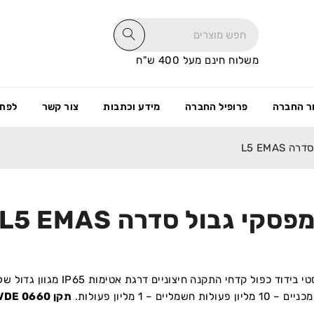
משלוח חינם מעל 400 ש"ח
ר החברה
פרופיל החברה
מידע וכתבות
צור קשר
לפתי
L5 EMAS
פסקי גבול סדרה L5 EMAS
גוף פלסטי בידוד כפול קדח
פעולות חשמליים – 1 מליון פעולות.
תקן IEC|EN 60947-5-1 UL508 VDE 0660 תקנים TSE IEC VDE UL.