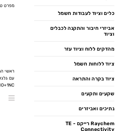
מפרט טכ
כלים וציוד לעבודות חשמל
אביזרי חיבור והתקנה לכבלים
וציוד
מהדקים ללוח וציוד עזר
ציוד ללוחות חשמל
ראשי הה
עם גלגלת
ציוד בקרה והתראה
1NO+1NC לבין 2NO+1NC בהתאם לדגם. מתאימים לזיהוי מיקום קצה בציוד תעשייתי וב
שקעים ותקעים
נתיכים ואביזרים
Raychem רייקם - TE
Connectivity