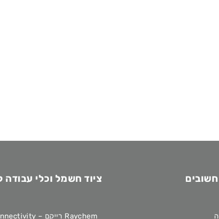
חשובים
ציוד חשמל וכלי עבודה 
ה
Raychem רייקם – TE Connectivity