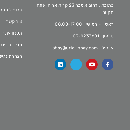
כתובת : רחוב אימבר 23 קרית אריה, פתח
פרופיל החב
תקווה
צור קשר
ראשון – חמישי : 08:00-17:00
תקנון אתר
טלפון :
03-9233601
מדיניות פרט
אימייל :
shay@uriel-shay.com
הצהרת נגיש