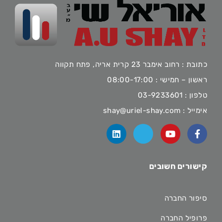
כתובת : רחוב אימבר 23 קרית אריה, פתח תקווה
ראשון – חמישי : 08:00-17:00
טלפון :
03-9233601
אימייל :
shay@uriel-shay.com
קישורים חשובים
סיפור החברה
פרופיל החברה