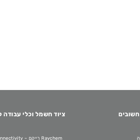
חשובים
ציוד חשמל וכלי עבודה 
ה
Raychem רייקם – TE Connectivity