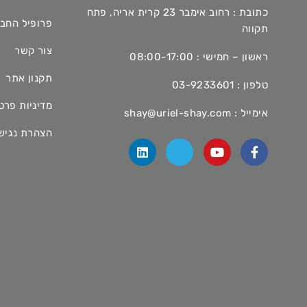
כתובת : רחוב אימבר 23 קרית אריה, פתח
פרופיל החב
תקווה
צור קשר
ראשון – חמישי : 08:00-17:00
תקנון אתר
טלפון :
03-9233601
מדיניות פרט
אימייל :
shay@uriel-shay.com
הצהרת נגיש