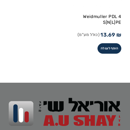
Weidmuller PDL 4
S|N|L|PE
13.69
₪
(כולל מע"מ)
הוסף לעגלה