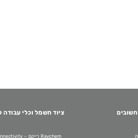
חשובים
ציוד חשמל וכלי עבודה 
ה
Raychem רייקם – TE Connectivity