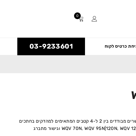
0
03-9233601
חת כרטיס לקוח
למהדקי 16-240 כוללת 18 פריטי מגשרים מבודדים בין 2 ל-4 קטבים המתאימים למהדקים בחתכים
שונים: WDU 50N, WDU 70N, WDU 120|150 ומהדק 240 ממ”ר, כולל דגמי WQV 70N, WQV 95N|120N, WQV 120 וגישור מתברג