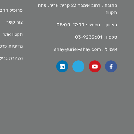
כתובת : רחוב אימבר 23 קרית אריה, פתח
פרופיל החב
תקווה
צור קשר
ראשון – חמישי : 08:00-17:00
תקנון אתר
טלפון :
03-9233601
מדיניות פרט
אימייל :
shay@uriel-shay.com
הצהרת נגיש