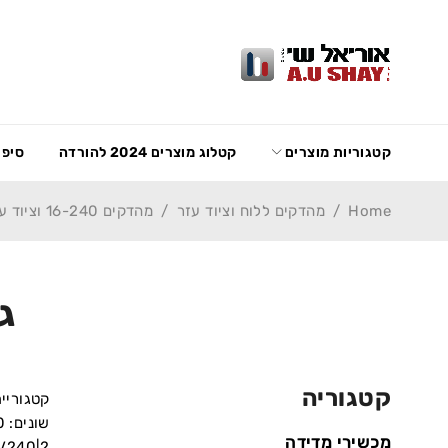
קטגוריות מוצרים
קטלוג מוצרים 2024 להורדה
סיפו
Home
/
מהדקים ללוח וציוד עזר
/
מהדקים 16-240 וציוד עזר Weidmuller
גי
קטגוריה
קטגוריי
מכשירי מדידה
WQV240|2 המיועד לחתך הגדול ביותר בסדרה ומח