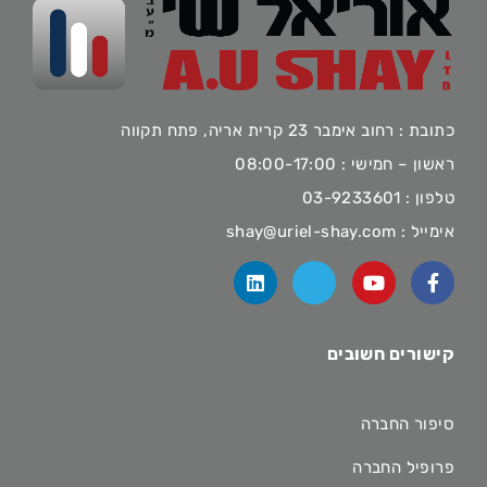
כתובת : רחוב אימבר 23 קרית אריה, פתח תקווה
ראשון – חמישי : 08:00-17:00
טלפון :
03-9233601
אימייל :
shay@uriel-shay.com
קישורים חשובים
סיפור החברה
פרופיל החברה