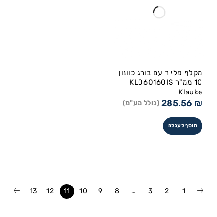
מקלף פלייר עם בורג כוונון
10 ממ"ר KL060160IS
Klauke
285.56
₪
(כולל מע"מ)
הוסף לעגלה
13
12
11
10
9
8
…
3
2
1