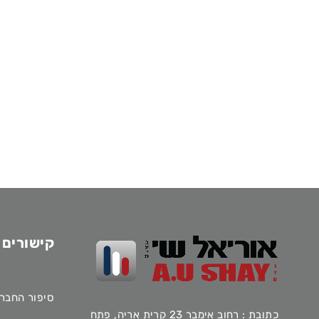
קישורים 
סיפור החבר
כתובת : רחוב אימבר 23 קרית אריה, פתח