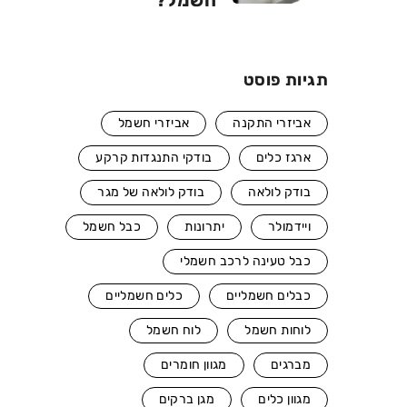
חשמל?
תגיות פוסט
אביזרי התקנה
אביזרי חשמל
ארגז כלים
בודקי התנגדות קרקע
בודק לולאה
בודק לולאה של מגר
ויידמולר
יתרונות
כבל חשמל
כבל טעינה לרכב חשמלי
כבלים חשמליים
כלים חשמליים
לוחות חשמל
לוח חשמל
מברגים
מגוון חומרים
מגוון כלים
מגן ברקים