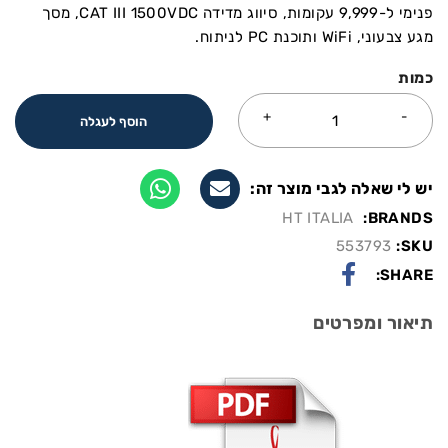
פנימי ל-9,999 עקומות, סיווג מדידה CAT III 1500VDC, מסך
מגע צבעוני, WiFi ותוכנת PC לניתוח.
כמות
הוסף לעגלה
יש לי שאלה לגבי מוצר זה:
HT ITALIA
BRANDS:
553793
SKU:
SHARE:
תיאור ומפרטים