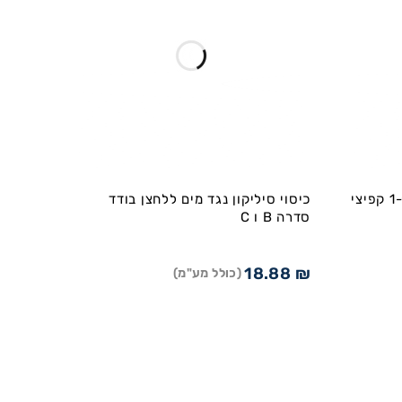
מפסק בורר NO - NC מצב 1-0-2 קפיצי
כיסוי סיליקון נגד מים ללחצן בודד
סדרה B ו C
18.88
₪
(כולל מע"מ)