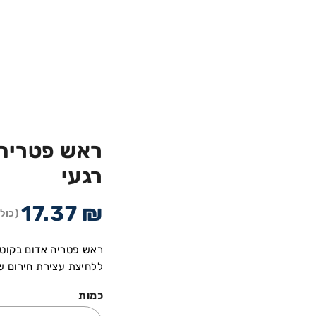
רגעי
17.37
₪
(כול
ראש פטריה אדום בקוטר 40 מ”מ, מסדרת B מתו
ללחיצת עצירת חירום ש
כמות