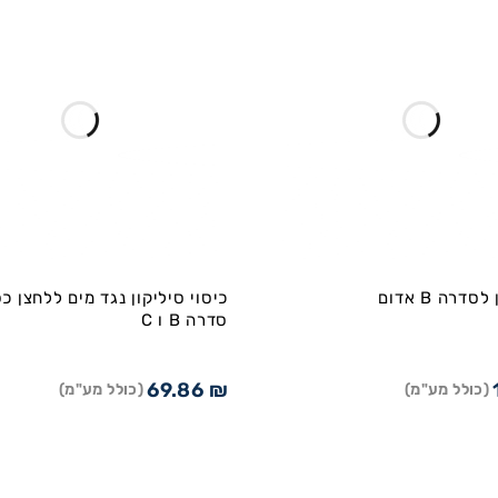
דרה B אדום
כיסוי סיליקון נגד מים ללחצן כפ
סדרה B ו C
69.86
₪
(כולל מע"מ)
(כולל מע"מ)