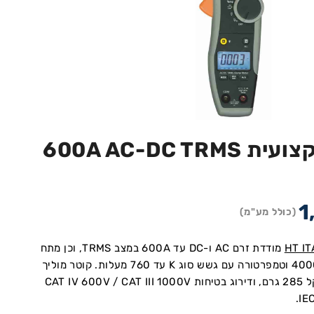
צבת זרם מקצועית 600A AC-DC TRMS
1
(כולל מע"מ)
HT IT
מודדת זרם AC ו-DC עד 600A במצב TRMS, וכן מתח
DC/AC, קיבול עד 4000µF וטמפרטורה עם גשש סוג K עד 760 מעלות. קוטר מוליך
מקסימלי 30 מ”מ, משקל 285 גרם, ודירוג בטיחות CAT IV 600V / CAT III 1000V