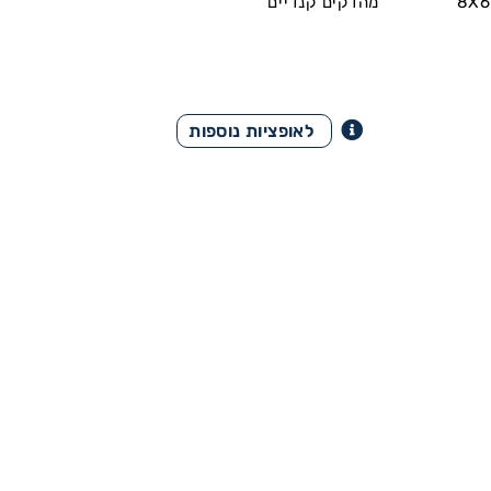
יסה 35 ממ"ר לפליז 8X6 |
מהדקים קנדיים