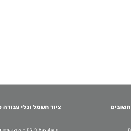
חשובים
ציוד חשמל וכלי עבודה 
ה
Raychem רייקם – TE Connectivity