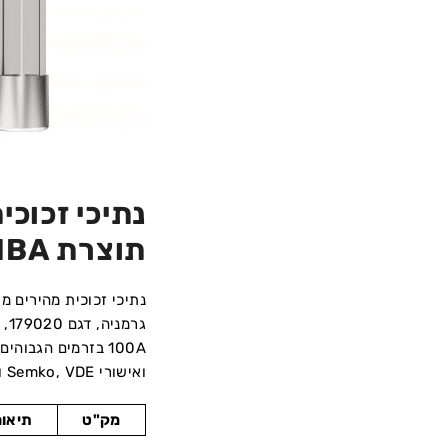
תוצרת SIBA גרמניה
נתיכי זכוכית מהירים מסוג F (quick acting) במידה 5×20 
ואישורי Semko, VDE ו-UL.
מק"ט
תיאור