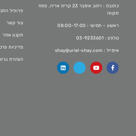
כתובת : רחוב אימבר 23 קרית אריה, פתח
פרופיל החב
תקווה
צור קשר
ראשון – חמישי : 08:00-17:00
תקנון אתר
טלפון :
03-9233601
מדיניות פרט
אימייל :
shay@uriel-shay.com
הצהרת נגיש