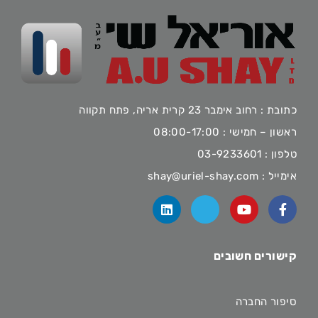
כתובת : רחוב אימבר 23 קרית אריה, פתח תקווה
ראשון – חמישי : 08:00-17:00
טלפון :
03-9233601
אימייל :
shay@uriel-shay.com
קישורים חשובים
סיפור החברה