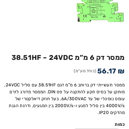
ממסר דק 6 מ”מ 38.51HF – 24VDC
56.17
₪
(כולל מע"מ)
ממסר תעשייתי דק ברוחב 6 מ”מ דגם 38.51HF עם סליל 24VDC,
מותקן על בסיס תקע להתקנה על פס DIN. הממסר מדורג לזרם
עומס נומינלי של עד 6A/300VAC, בעל חוזק דיאלקטרי של
4000V/s בין סליל למגע ו-2000V/s בין המגעים, ודרגת הגנת
מהדקים IP20.
כמות