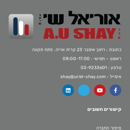
כתובת : רחוב אימבר 23 קרית אריה, פתח תקווה
ראשון – חמישי : 08:00-17:00
טלפון :
03-9233601
אימייל :
shay@uriel-shay.com
קישורים חשובים
סיפור החברה