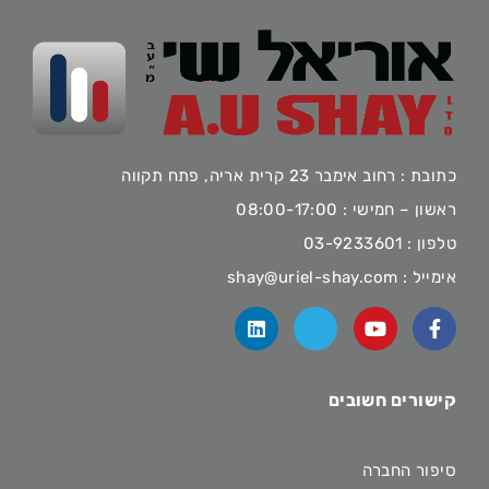
כתובת : רחוב אימבר 23 קרית אריה, פתח תקווה
ראשון – חמישי : 08:00-17:00
טלפון :
03-9233601
אימייל :
shay@uriel-shay.com
קישורים חשובים
סיפור החברה