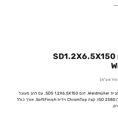
מברג שטוח SD1.2X6.5X150
W
ולל מע"מ)
מברג שטוח לא מבודד מבית Weidmüller, דגם SDS 1.2X6.5X150, עם להב מעוגל
לפי תקן DIN 5265 ו-ISO 2380/2. קצה ChromTop וידית SoftFinish, אורך כולל