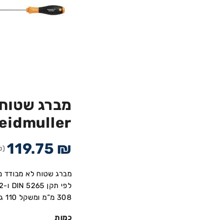
eidmuller
119.75
₪
(כ
308 מ”מ ומשקל 110 גרם.
כמות