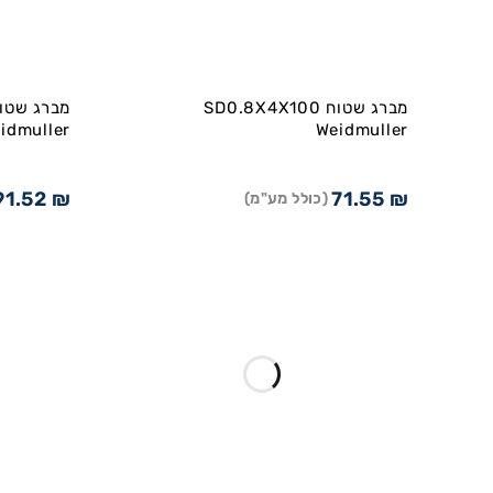
מברג שטוח SD0.8X4X100
idmuller
Weidmuller
91.52
₪
71.55
₪
(כולל מע"מ)