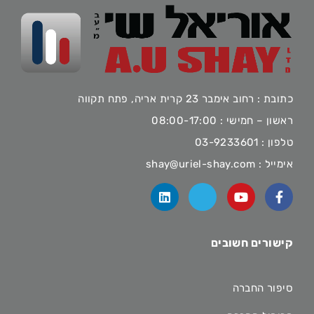
כתובת : רחוב אימבר 23 קרית אריה, פתח תקווה
ראשון – חמישי : 08:00-17:00
טלפון :
03-9233601
אימייל :
shay@uriel-shay.com
קישורים חשובים
סיפור החברה