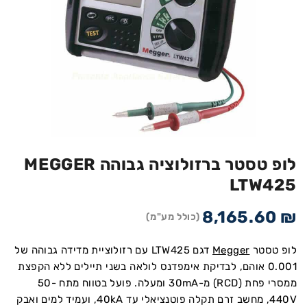
לופ טסטר ברזולוציה גבוהה MEGGER
LTW425
8,165.60
₪
(כולל מע"מ)
לופ טסטר
Megger
דגם LTW425 עם רזולוציית מדידה גבוהה של
0.001 אוהם, לבדיקת אימפדנס לולאה בשני תיילים ללא הקפצת
ממסרי פחת (RCD) מ-30mA ומעלה. פועל בטווח מתח 50-
440V, מחשב זרם תקלה פוטנציאלי עד 40kA, ועמיד למים ואבק