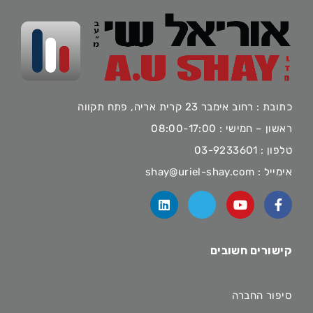
כתובת : רחוב אימבר 23 קרית אריה, פתח תקווה
ראשון – חמישי : 08:00-17:00
טלפון :
03-9233601
אימייל :
shay@uriel-shay.com
קישורים חשובים
סיפור החברה