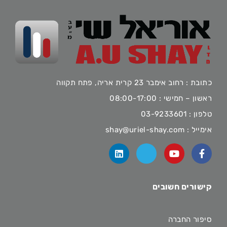
כתובת : רחוב אימבר 23 קרית אריה, פתח תקווה
ראשון – חמישי : 08:00-17:00
טלפון :
03-9233601
אימייל :
shay@uriel-shay.com
קישורים חשובים
סיפור החברה