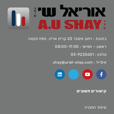
כתובת : רחוב אימבר 23 קרית אריה, פתח תקווה
ראשון – חמישי : 08:00-17:00
טלפון :
03-9233601
אימייל :
shay@uriel-shay.com
קישורים חשובים
סיפור החברה