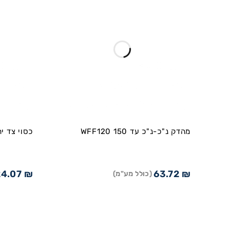
מהדק נ"כ-נ"כ עד WFF120 150
כסוי צד יחיד ל- 20
24.07
₪
63.72
₪
(כולל מע"מ)