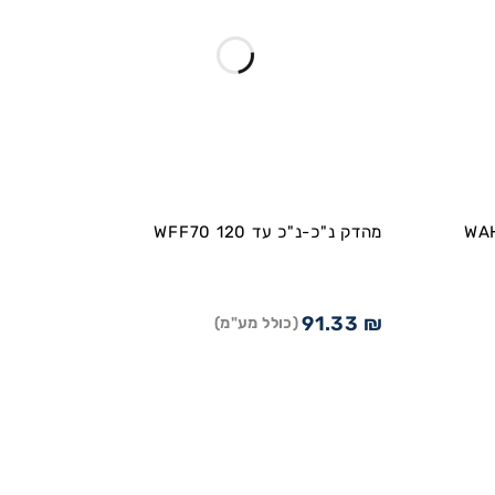
WAH 1
מהדק נ"כ-נ"כ עד WFF70 120
91.33
₪
(כולל מע"מ)