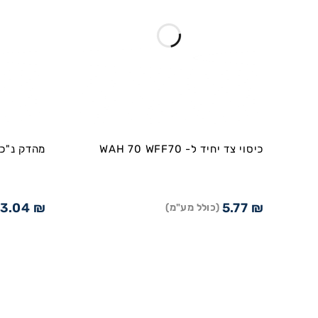
כיסוי צד יחיד ל- WAH 70 WFF70
מהדק נ"כ-נ"כ 
3.04
₪
5.77
₪
(כולל מע"מ)