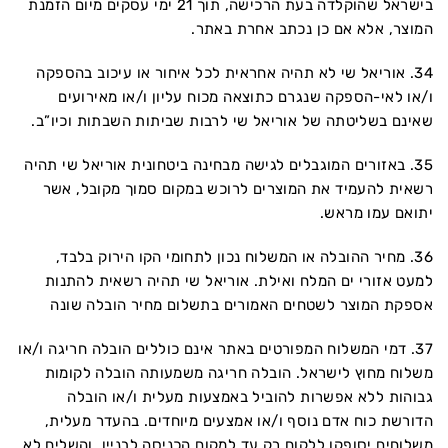
בישראל שהוקלדה בעת הרכישה, תוך 21 ימי עסקים מיום הזמנת
המוצר, אלא אם כן נכתב אחרת באתר.
34. אוריאל שי לא תהיה אחראית לכל איחור או עיכוב בהספקה
ו/או לאי-הספקה שנגרם כתוצאה מכוח עליון ו/או מאירועים
שאינם בשליטתה של אוריאל שי לרבות שביתות השבתות וכיו”ב.
35. באזורים המוגבלים לגישה מבחינה ביטחונית אוריאל שי תהיה
רשאית להעמיד את המוצרים לרוכש במקום סמוך מקובל, אשר
יתואם עמו מראש.
36. מחיר ההובלה או המשלוח נכון לתחומי הקו הירוק בלבד,
למעט אזורי ים המלח ואילת. אוריאל שי תהיה רשאית להתנות
אספקת המוצר לשטחים האמורים בתשלום מחיר הובלה שונה
37. דמי המשלוח המפורטים באתר אינם כוללים הובלה חריגה ו/או
משלוח מחוץ לישראל. הובלה חריגה משמעותה הובלה לקומות
גבוהות ללא אפשרות להוביל באמצעות מעלית ו/או הובלה
הדורשת כוח אדם נוסף ו/או אמצעים מיוחדים. בהעדר מעלית,
משלוחים יסופקו ללקוח רק עד למקום הכניסה לבניין, והשליח לא