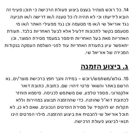
14. כל רוכש מצהיר בעצם ביצוע פעולת הרכישה כי תוכן סעיף זה
הובא לידיעתו וכי לא תהיה לו כל טענה ו/או דרישה ו/או תביעה
נגד אוריאל שי ו/או מי מטעמה וכן נגד מפעילי האתר ו/או מי
מטעמם בקשר לתכונות דלעיל אלא לבעל האחריות בלבד. תעודת
האחריות מאת בעל האחריות תימסר במעמד מסירת המוצר, וכן
יתאפשר עיון בתעודת האחריות עוד לפני השלמת העסקה בנקודות
המכירה של אוריאל שי.
ג. ביצוע הזמנה
15. גולש/משתמש/רוכש – במידה והנך חפץ ברכישת מוצר/ים, נא
הרשם באתר והשאר פרטי זיהוי: שם, כתובת, כתובת דואר
אלקטרוני, מספר טלפון, שם משתמש לכניסה. סיסמא תוחזר
לכתובת דוא”ל שהוזנה. כדי שההזמנה תבוצע במהירות וללא
תקלות יש להקפיד על מסירת הפרטים הנכונים, שאם לא כן, לא
תוכל אוריאל שי להבטיח את ביצוע ההזמנה. מילוי הפרטים הינו
תנאי לביצוע פעולת הרכישה.