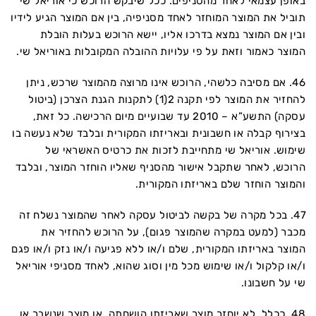
באופן עצמאי לאחד מהסניפים. ככל שיבקש הרוכש כי אוריאל שי
תוביל את המוצר המוחזר לאחד מסניפיה, בין אם המוצר הגיע לידיו
ובין אם המוצר נמצא בדרכו אליו, יישא הרוכש בעלות הובלת
המוצר כאמור וזאת על פי עלויות ההובלה המקובלות באוריאל שי.
46. אם מסיבה כלשהי, הרוכש אינו מרוצה מהמוצר שרכש, ניתן
להחזיר את המוצר לפי תקנה 2(1) לתקנות הגנת הצרכן (ביטול
עסקה) התשע”א – 2010 עד שבועיים מיום הרכישה. כל זאת,
בצירוף קבלה או חשבונית ובאריזתו המקורית ובלבד שלא נעשה בו
שימוש. אוריאל שי מתחייבת לזכות את כרטיס האשראי של
הרוכש, לאחר שתקבל אישור מהסניף שאליו הוחזר המוצר, ובלבד
והמוצר הוחזר שלם באריזתו המקורית.
47. בכל מקרה של בקשה לביטול עסקה לאחר שהמוצר נשלח זה
מכבר (למעט במקרה שהמוצר פגום), על הרוכש להחזיר את
המוצר באריזתו המקורית, שלם ו/או ללא פגיעה ו/או נזק ו/או פגם
ו/או קלקול ו/או שימוש מכל מין וסוג שהוא, לאחד מסניפי אוריאל
שי על חשבונו.
48. ככלל, לא יוחזר מוצר שאריזתו הושחתה, או מוצר שנשבר או